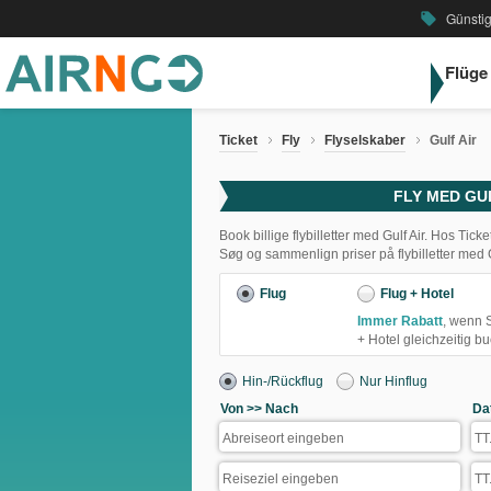
Günstig
local_offer
Flüge
Ticket
Fly
Flyselskaber
Gulf Air
FLY MED GU
Book billige flybilletter med Gulf Air. Hos Ticket
Søg og sammenlign priser på flybilletter med G
Flug
Flug + Hotel
Immer Rabatt
, wenn 
+ Hotel gleichzeitig b
Hin-/Rückflug
Nur Hinflug
Von >> Nach
Da