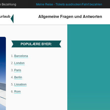
e Bezahlung
Meine Reise - Tickets ausdrucken/Fahrt bezahlen
rlaub
Allgemeine Fragen und Antworten
POPULÆRE BYER:
Barcelona
London
Paris
Berlin
Lissabon
Rom