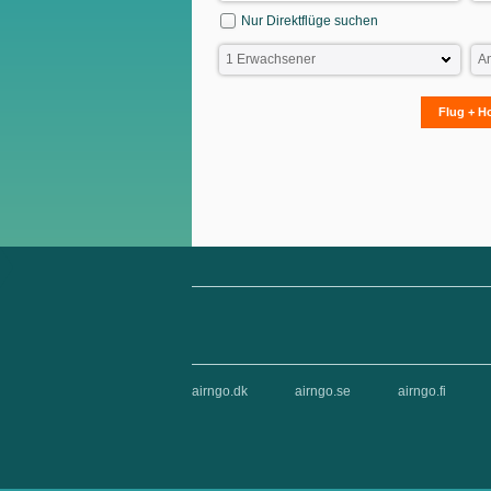
Nur Direktflüge suchen
Flug + H
airngo.dk
airngo.se
airngo.fi