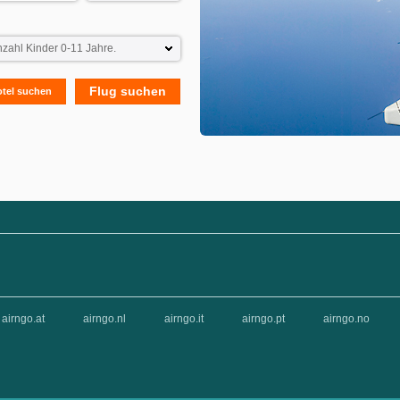
Flug suchen
otel suchen
airngo.at
airngo.nl
airngo.it
airngo.pt
airngo.no