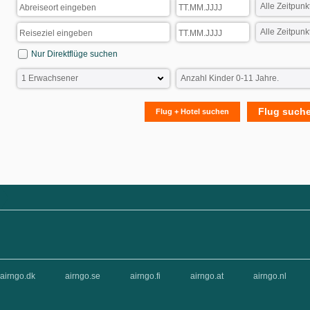
Nur Direktflüge suchen
Flug such
Flug + Hotel suchen
airngo.dk
airngo.se
airngo.fi
airngo.at
airngo.nl