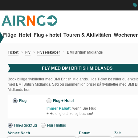
local_offer
Flüge
Hotel
Flug + hotel
Touren & Aktivitäten
Wochenen
Ticket
Fly
Flyselskaber
BMI British Midlands
FLY MED BMI BRITISH MIDLANDS
Book billige flybilletter med BMI British Midlands. Hos Ticket bestiller du enkelt 
med BMI British Midlands. Søg og sammenlign priser på flybilletter med BMI Br
Midlands her.
Flug
Flug + Hotel
Immer Rabatt
, wenn Sie Flug
+ Hotel gleichzeitig buchen!
Hin-/Rückflug
Nur Hinflug
Von >> Nach
Datum
Zeit